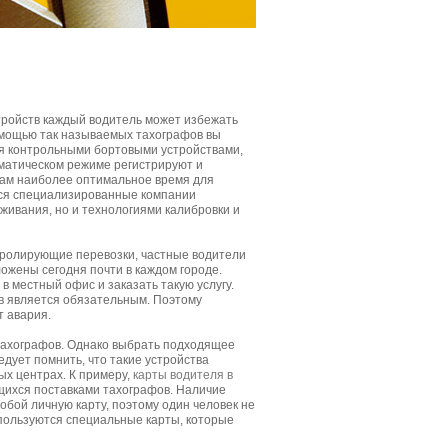
тройств каждый водитель может избежать
омощью так называемых тахографов вы
я контрольными бортовыми устройствами,
оматическом режиме регистрируют и
вам наиболее оптимальное время для
ся специализированные компании
живания, но и технологиями калибровки и
тролирующие перевозки, частные водители
ожены сегодня почти в каждом городе.
 местный офис и заказать такую услугу.
в является обязательным. Поэтому
т авария.
тахографов. Однако выбрать подходящее
дует помнить, что такие устройства
ых центрах. К примеру,
карты водителя в
ихся поставками тахографов. Наличие
обой личную карту, поэтому один человек не
пользуются специальные карты, которые