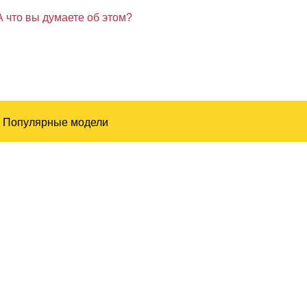
А что вы думаете об этом?
Популярные модели
Renault:
Duster
Latitude
Fluence
Sandero
Logan
Megane